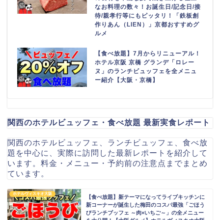
なお料理の数々！お誕生日/記念日/接
待/親孝行等にもピッタリ！「鉄板創
作りあん（LIEN）」京都おすすめグ
ルメ
【食べ放題】7月からリニューアル！
ホテル京阪 京橋 グランデ「ロレー
ヌ」のランチビュッフェを全メニュ
ー紹介【大阪・京橋】
関西のホテルビュッフェ・食べ放題 最新実食レポート
関西のホテルビュッフェ、ランチビュッフェ、食べ放
題を中心に、実際に訪問した最新レポートを紹介して
います。料金・メニュー・予約前の注意点までまとめ
ています。
ホテルヴィスキオ大阪
【食べ放題】新テーマになってライブキッチンに
新コーナーが誕生した梅田のコスパ最強「ごほう
びランチブッフェ ～肉×いちご～」の全メニュー