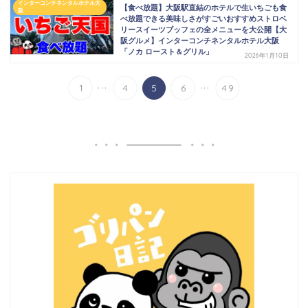
インターコンチネンタルホテル大
【食べ放題】大阪駅直結のホテルで生いちごも食
阪
べ放題できる美味しさがすごいおすすめストロベ
リースイーツブッフェの全メニューを大公開【大
阪グルメ】インターコンチネンタルホテル大阪
「ノカ ロースト＆グリル」
2026年1月10日
...
...
1
4
5
6
49