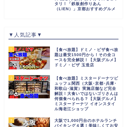
タリ！「鉄板創作りあん
（LIEN）」京都おすすめグルメ
▼人気記事▼
1
【食べ放題】ドミノ・ピザ食べ放
題は最安1500円から！その全コ
ースを完全解説！【大阪グルメ】
ドミノ・ピザ 玉造店
2
【食べ放題】ミスタードーナツビ
ュッフェ関西（大阪･京都･兵庫･
和歌山･滋賀）実施店舗など完全
解説！大食いではないゴリさんは
何個食べられる？【大阪グルメ】
ミスタードーナツ イオンスタイ
ル海老江ショップ
3
大阪で1,000円台のホテルランチ
バイキング４選！美味しくてお安