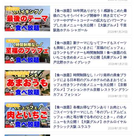
ディナー
【食べ放題】56年間ありがとう！感謝をこめた最
後のごちそうバイキング開催中！焼き立てビーフ
ソテーやデザートコーナーの拡大などパワーアッ
プした全メニューを大公開！【大阪グルメ】千里
阪急ホテル シャガール
2026年1月24日
ディナー
【食べ放題】新テーマになってフードもスイーツ
も美味しさがすごいまさに「至福のビュッフェ」
はランチもディナーも時間無制限！食べ放題の生
いちごを含め全メニュー大公開【兵庫グルメ】神
戸北野ホテル イグレック
2026年1月21日
ホテルビュッフェ
【食べ放題】時間制限なし！パリ発祥の美食ブラ
ンドによる日本初のグルメホテルのあまおうビュ
ッフェ付きランチの全メニューを大公開！【京都
グルメ】フォションホテル京都 レストラン グラン
カフェ フォション
2026年1月17日
ディナー
【食べ放題】各種お得なプランあり！お肉といち
ごスイーツをテーマにした「冬のプレミアムビュ
ッフェ～肉と苺が奏でる冬のひととき～」の全メ
ニューを大公開！【大阪グルメ】ホテルロイヤル
クラシック大阪 ユラユラ
2026年1月14日