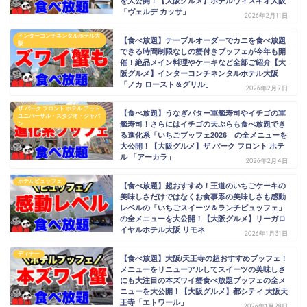
を大公開！【大阪グルメ】ホテルヴィスキオ大阪
「ヴェルデ カッサ」
2026年2月11日
インターコンチネンタルホテル大
【食べ放題】テーブルオーダーでカニを食べ放題
阪
できる時間制限なしの蟹付きブッフェが今年も開
催！絶品メイン料理やケーキなど全部ご紹介【大
阪グルメ】インターコンチネンタルホテル大阪
「ノカ ロースト＆グリル」
2026年2月7日
ザ パーク フロント ホテル アット
【食べ放題】うなぎバター軍艦寿司やイチゴの軍
ユニバーサル・スタジオ・ジャパ
艦寿司！さらにはイチゴの天ぷらも食べ放題でき
ン
る進化系「いちごブッフェ2026」の全メニューを
大公開！【大阪グルメ】ザ パーク フロント ホテ
ル 「アーカラ」
2026年2月4日
ホテルビュッフェ
【食べ放題】超おすすめ！王道のいちごケーキの
美味しさだけではなくお食事系の美味しさも感動
レベルの「いちごスイーツ＆ランチビュッフェ」
の全メニューを大公開！【大阪グルメ】リーガロ
イヤルホテル大阪 リモネ
2026年1月31日
ディナー
【食べ放題】大阪/天王寺の超おすすめブッフェ！
メニューをリニューアルしてスイーツの美味しさ
にも大注目の本ズワイ蟹食べ放題ブッフェの全メ
ニューを大公開！【大阪グルメ】都シティ 大阪天
王寺「エトワール」
2026年1月28日