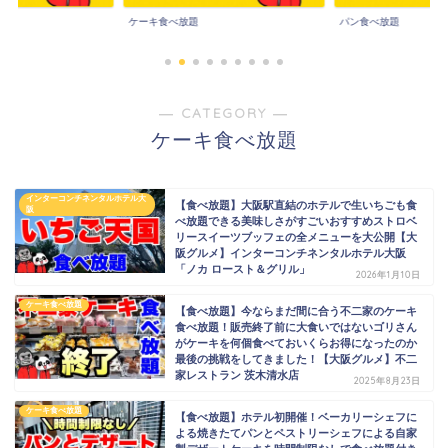
ケーキ食べ放題
パン食べ放題
― CATEGORY ―
ケーキ食べ放題
インターコンチネンタルホテル大
【食べ放題】大阪駅直結のホテルで生いちごも食
阪
べ放題できる美味しさがすごいおすすめストロベ
リースイーツブッフェの全メニューを大公開【大
阪グルメ】インターコンチネンタルホテル大阪
「ノカ ロースト＆グリル」
2026年1月10日
ケーキ食べ放題
【食べ放題】今ならまだ間に合う不二家のケーキ
食べ放題！販売終了前に大食いではないゴリさん
がケーキを何個食べておいくらお得になったのか
最後の挑戦をしてきました！【大阪グルメ】不二
家レストラン 茨木清水店
2025年8月23日
ケーキ食べ放題
【食べ放題】ホテル初開催！ベーカリーシェフに
よる焼きたてパンとペストリーシェフによる自家