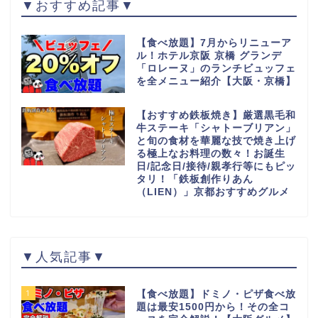
▼おすすめ記事▼
【食べ放題】7月からリニューア
ル！ホテル京阪 京橋 グランデ
「ロレーヌ」のランチビュッフェ
を全メニュー紹介【大阪・京橋】
【おすすめ鉄板焼き】厳選黒毛和
牛ステーキ「シャトーブリアン」
と旬の食材を華麗な技で焼き上げ
る極上なお料理の数々！お誕生
日/記念日/接待/親孝行等にもピッ
タリ！「鉄板創作りあん
（LIEN）」京都おすすめグルメ
▼人気記事▼
1
【食べ放題】ドミノ・ピザ食べ放
題は最安1500円から！その全コ