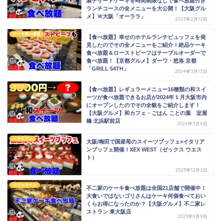
製デザートケーキを時間制限なしで食べ放題付き
ランチコースの全メニューを大公開！【大阪グル
メ】Ｗ大阪「オーララ」
2025年2月12日
ケーキ食べ放題
【食べ放題】幸せのホテルランチビュッフェを発
見したのでその全メニューをご紹介！絶品ケーキ
食べ放題＆ローストビーフはテーブルオーダーで
食べ放題！【京都グルメ】ダーワ・悠洛 京都
「GRILL 54TH」
2024年3月13日
カフェ
【食べ放題】レギュラーメニュー16種類の和スイ
ーツが食べ放題できるお店が2024年１月大阪市内
にオープンしたのでその全貌をご紹介します！
【大阪グルメ】和カフェ・ごはん ことの葉 淀屋
橋 北浜駅前店
2024年3月6日
イタリアン
大阪/梅田で国産苺のスイーツブッフェ×イタリア
ンブッフェ開催！XEX WEST（ゼックス ウエス
ト）
2023年12月2日
カフェタイム
不二家のケーキ食べ放題は全国21店舗で開催中！
大食いではないゴリさんはケーキ何個食べておい
くらお得になったのか？【大阪グルメ】不二家レ
ストラン 東大阪店
2023年9月9日