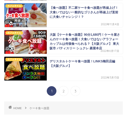
カフェタイム
【食べ放題】不二家ケーキ食べ放題が再値上げ！
大食いではない一般的なゴリさんが再値上げ直前
に大食いチャレンジ！？
2022年11月4日
カフェタイム
大阪【ケーキ食べ放題】90分1,680円！ケーキ屋さ
んのケーキ食べ放題！大食いではないアラフォー
カップルは何個食べられる？【大阪グルメ】 東大
阪市 パティスリー シュクレ 菱屋本店
2022年6月17日
カフェタイム
デリスタルトケーキ食べ放題！LINKS梅田店編
【大阪グルメ】
2022年3月13日
1
2
3
HOME
ケーキ食べ放題