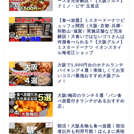
ースを完全解説！【大阪グルメ】
ドミノ・ピザ 玉造店
2
【食べ放題】ミスタードーナツビ
ュッフェ関西（大阪･京都･兵庫･
和歌山･滋賀）実施店舗など完全
解説！大食いではないゴリさんは
何個食べられる？【大阪グルメ】
ミスタードーナツ イオンスタイ
ル海老江ショップ
3
大阪で1,000円台のホテルランチ
バイキング４選！美味しくてお安
いコスパ最強おすすめ大阪グル
メ！
4
大阪/梅田のランチ５選「パン食
べ放題付きランチがあるおすすめ
店」
5
朝活！大阪名物も食べ放題！宿泊
者以外も利用可能！ほんまに美味