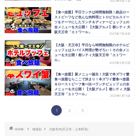
2025年9月17日
ディナー
【食べ放題】平日ランチは時間無制限！絶品ロー
ストビーフなど色んな肉料理とトロピカルスイー
ツをテーマにしたランチ＆ディナービュッフェの
全メニューを大公開！【大阪グルメ】都シティ 大
阪天王寺「エトワール」
2025年7月26日
ディナー
【大阪・天王寺】平日なら時間無制限のホテルビ
ュッフェはスパイス料理が勢ぞろい！その全メニ
ューを大公開！都シティ大阪天王寺「エトワー
ル」
2025年5月10日
ディナー
【食べ放題】新メニュー誕生！大阪で本ズワイ蟹
食べ放題ならここで決まり！本ズワイ蟹食べ放題
＆ローストビーフ食べ比べランチビュッフェの全
メニューを大公開！【大阪グルメ】都シティ 大阪
天王寺「エトワール」
2025年1月15日
1
2
3
HOME
地域別
大阪市内(天王寺・上本町等)