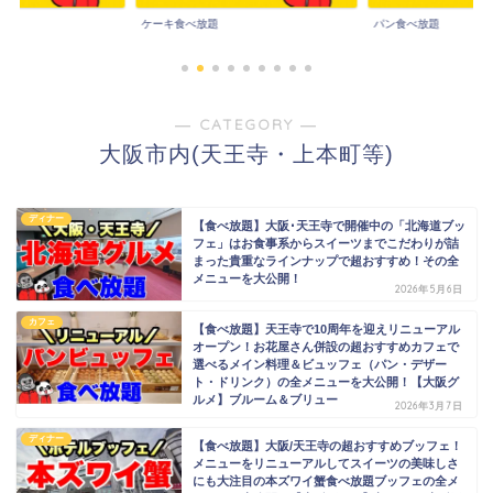
ケーキ食べ放題
パン食べ放題
― CATEGORY ―
大阪市内(天王寺・上本町等)
ディナー
【食べ放題】大阪･天王寺で開催中の「北海道ブッ
フェ」はお食事系からスイーツまでこだわりが詰
まった貴重なラインナップで超おすすめ！その全
メニューを大公開！
2026年5月6日
カフェ
【食べ放題】天王寺で10周年を迎えリニューアル
オープン！お花屋さん併設の超おすすめカフェで
選べるメイン料理＆ビュッフェ（パン・デザー
ト・ドリンク）の全メニューを大公開！【大阪グ
ルメ】ブルーム＆ブリュー
2026年3月7日
ディナー
【食べ放題】大阪/天王寺の超おすすめブッフェ！
メニューをリニューアルしてスイーツの美味しさ
にも大注目の本ズワイ蟹食べ放題ブッフェの全メ