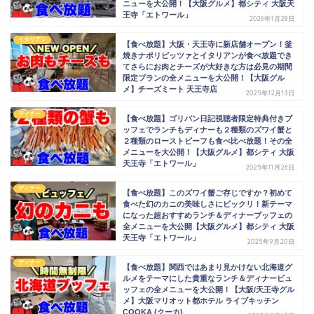
ニューを大公開！【大阪グルメ】都シティ 大阪天
王寺「エトワール」
2026年1月28日
イタリアン
【食べ放題】大阪・天王寺に新店舗オープン！釜
焼きナポリピッツァとイタリアンが食べ放題でき
てさらにお肉とチーズが大好きな方は必見の期間
限定プランの全メニューを大公開！【大阪グル
メ】チーズミート 天王寺店
2025年12月13日
ディナー
【食べ放題】ゴリパン日記視聴者限定特典付きブ
ッフェでランチもディナーも２種類のズワイ蟹と
２種類のローストビーフも食べ比べ放題！その全
メニューを大公開！【大阪グルメ】都シティ 大阪
天王寺「エトワール」
2025年11月26日
ディナー
【食べ放題】このズワイ蟹ご存じですか？初めて
食べた幻のカニの美味しさにビックリ！新テーマ
になった超おすすめランチ＆ディナーブッフェの
全メニューを大公開【大阪グルメ】都シティ 大阪
天王寺「エトワール」
2025年9月20日
ディナー
【食べ放題】関西ではあまり見かけない北海道グ
ルメをテーマにした貴重なランチ＆ディナービュ
ッフェの全メニューを大公開！【大阪/天王寺グル
メ】大阪マリオット都ホテル ライブキッチン
COOKA (クーカ)