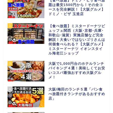
【食べ放題】ドミノ・ピザ食べ放
題は最安1500円から！その全コ
ースを完全解説！【大阪グルメ】
ドミノ・ピザ 玉造店
2
【食べ放題】ミスタードーナツビ
ュッフェ関西（大阪･京都･兵庫･
和歌山･滋賀）実施店舗など完全
解説！大食いではないゴリさんは
何個食べられる？【大阪グルメ】
ミスタードーナツ イオンスタイ
ル海老江ショップ
3
大阪で1,000円台のホテルランチ
バイキング４選！美味しくてお安
いコスパ最強おすすめ大阪グル
メ！
4
大阪/梅田のランチ５選「パン食
べ放題付きランチがあるおすすめ
店」