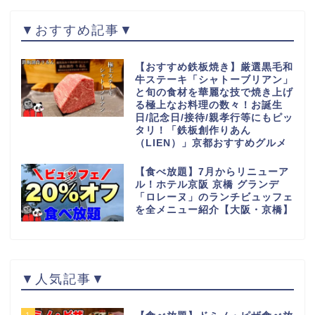
▼おすすめ記事▼
【おすすめ鉄板焼き】厳選黒毛和
牛ステーキ「シャトーブリアン」
と旬の食材を華麗な技で焼き上げ
る極上なお料理の数々！お誕生
日/記念日/接待/親孝行等にもピッ
タリ！「鉄板創作りあん
（LIEN）」京都おすすめグルメ
【食べ放題】7月からリニューア
ル！ホテル京阪 京橋 グランデ
「ロレーヌ」のランチビュッフェ
を全メニュー紹介【大阪・京橋】
▼人気記事▼
1