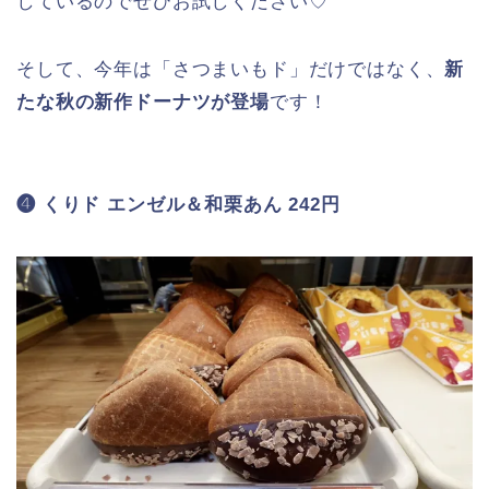
以上が今年の「
さつまいもド
」全３種類でした★
それぞれ個性的でどれも美味しいのですがお気に入
りNo.１は「
塩バタークリーム
」です♡
もう、６年目となる今年の「
さつまいもド
」も進化