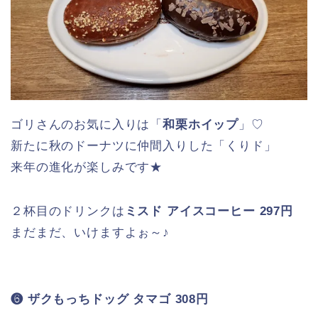
クリーム
栗もホイップも大好物なゴリさんにとってはたまら
ないドーナツ♡
一見、食べ応えありそうですが
意外とずっしり感はなくペロリと美味しく完食です
♡
以上が新作「
くりド
」の全２種類でした★