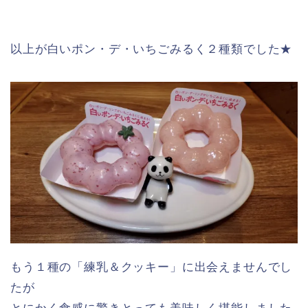
❾ 白いポン・デ・いちごみるく ダブルいちご 242
円