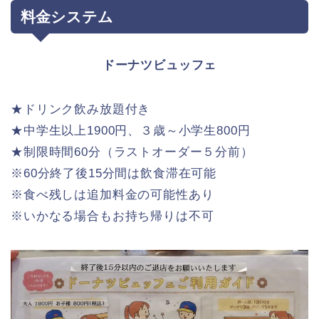
利用方法について説明があります♪
ショーケース内のドーナツやパイが全て
食べ放題で、
この店舗では今回は新作も
パンちゃん
個数制限なしで食べ放題可能です♡
料金システム
ドーナツビュッフェ
★ドリンク飲み放題付き
★中学生以上1900円、３歳～小学生800円
★制限時間60分（ラストオーダー５分前）