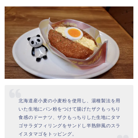
ゴリさんのお気に入りは「
和栗ホイップ
」♡
新たに秋のドーナツに仲間入りした「くりド」
来年の進化が楽しみです★
２杯目のドリンクは
ミスド アイスコーヒー 297円
まだまだ、いけますよぉ～♪
❻ ザクもっちドッグ タマゴ 308円