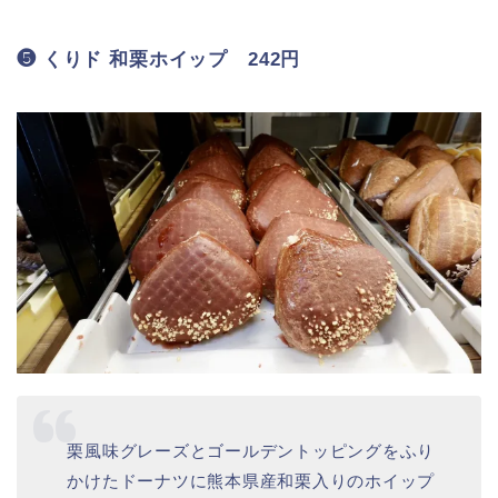
ドーナツ生地に栗風味のフレークチョコをトッ
ピングし、熊本県産和栗入りあんとホイップク
リームをサンド
まず、見た目が最高ですね！！！
そして、この見た目をいい意味で裏切るふんわり生
地にビックリ★
お味は栗の風味を優しく楽しめて美味しい～♡
欲を言えば、栗好きゴリさんとしてはもう少し栗感
を濃厚に楽しめたらさらにテンション上がったかも
♪