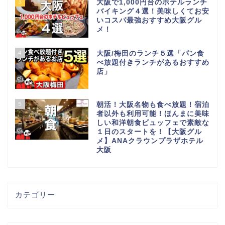
3
大阪で1,000円台のホテルランチ
バイキング４選！美味しくてお安
いコスパ最強おすすめ大阪グル
メ！
4
大阪/梅田のランチ５選「パン食
べ放題付きランチがあるおすすめ
店」
5
朝活！大阪名物も食べ放題！宿泊
者以外も利用可能！ほんまに美味
しい和洋朝食ビュッフェで素敵な
１日のスタートを！【大阪グル
メ】ANAクラウンプラザホテル
大阪
カテゴリー