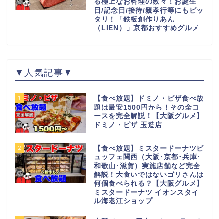
る極上なお料理の数々！お誕生
日/記念日/接待/親孝行等にもピッ
タリ！「鉄板創作りあん
（LIEN）」京都おすすめグルメ
▼人気記事▼
1
【食べ放題】ドミノ・ピザ食べ放
題は最安1500円から！その全コ
ースを完全解説！【大阪グルメ】
ドミノ・ピザ 玉造店
2
【食べ放題】ミスタードーナツビ
ュッフェ関西（大阪･京都･兵庫･
和歌山･滋賀）実施店舗など完全
解説！大食いではないゴリさんは
何個食べられる？【大阪グルメ】
ミスタードーナツ イオンスタイ
ル海老江ショップ