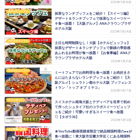
2022年5月26日
ホテルビュッフェ
抹茶なランチブッフェをご紹介！【スイーツ編】
デザート＆ランチブッフェで抹茶なスイーツケー
キ食べ放題！【大阪グルメ】ANAクラウンプラザ
ホテル大阪
2022年5月24日
ホテルビュッフェ
土日も時間制限なし！大阪【ホテルビュッフェ】
抹茶なデザート＆ランチブッフェで新緑の季節感
あふれるお料理が食べ放題！【お食事編】ANAク
ラウンプラザホテル大阪
2022年5月21日
ホテルビュッフェ
ミートフェアでお肉料理を食べ放題！お肉好きさ
んにはたまらないランチブッフェをご紹介！【大
阪グルメ】シェラトン都ホテル大阪 ブッフェレス
トラン「トップ オブ ミヤコ」
2022年5月17日
カフェタイム
スイスホテル南海大阪とテディベアを世界で初め
て作ったシュタイフ社のコラボスイーツビュッフ
ェをご紹介！可愛いすぎるスイーツ食べ放題
♡【タボラ36】
2022年5月12日
その他食べ放題
★YouTube動画視聴者限定で絶品韓国料理の●●が
食べ放題に！東大阪市近畿大学近くにある韓国料