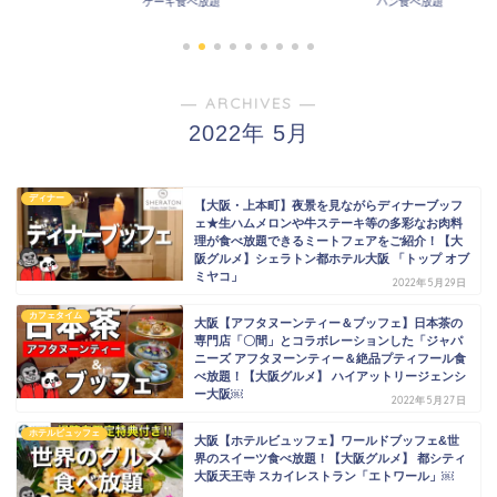
パン食べ放題
その他食べ放題
― ARCHIVES ―
2022年 5月
ディナー
【大阪・上本町】夜景を見ながらディナーブッフ
ェ★生ハムメロンや牛ステーキ等の多彩なお肉料
理が食べ放題できるミートフェアをご紹介！【大
阪グルメ】シェラトン都ホテル大阪 「トップ オブ
ミヤコ」
2022年5月29日
カフェタイム
大阪【アフタヌーンティー＆ブッフェ】日本茶の
専門店「〇間」とコラボレーションした「ジャパ
ニーズ アフタヌーンティー＆絶品プティフール食
べ放題！【大阪グルメ】 ハイアットリージェンシ
ー大阪￼
2022年5月27日
ホテルビュッフェ
大阪【ホテルビュッフェ】ワールドブッフェ&世
界のスイーツ食べ放題！【大阪グルメ】 都シティ
大阪天王寺 スカイレストラン「エトワール」￼