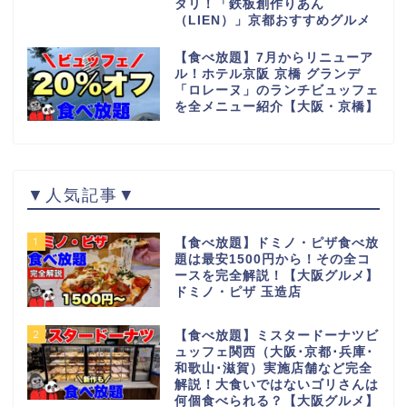
タリ！「鉄板創作りあん
（LIEN）」京都おすすめグルメ
【食べ放題】7月からリニューア
ル！ホテル京阪 京橋 グランデ
「ロレーヌ」のランチビュッフェ
を全メニュー紹介【大阪・京橋】
▼人気記事▼
1
【食べ放題】ドミノ・ピザ食べ放
題は最安1500円から！その全コ
ースを完全解説！【大阪グルメ】
ドミノ・ピザ 玉造店
2
【食べ放題】ミスタードーナツビ
ュッフェ関西（大阪･京都･兵庫･
和歌山･滋賀）実施店舗など完全
解説！大食いではないゴリさんは
何個食べられる？【大阪グルメ】