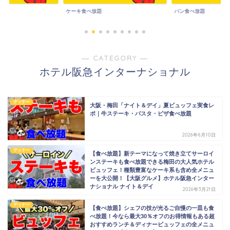
パン食べ放題
その他食べ放題
― CATEGORY ―
ホテル阪急インターナショナル
ディナー
大阪・梅田「ナイト＆デイ」夏ビュッフェ実食レ
ポ｜牛ステーキ・パスタ・ピザ食べ放題
2026年6月10日
ディナー
【食べ放題】新テーマになって焼き立てサーロイ
ンステーキも食べ放題できる梅田の大人気ホテル
ビュッフェ！種類豊富なケーキ系も含め全メニュ
ーを大公開！【大阪グルメ】ホテル阪急インター
ナショナル ナイト＆デイ
2026年3月21日
ディナー
【食べ放題】シェフの技が光るご自慢の一皿も食
べ放題！今なら最大30％オフのお得情報もある超
おすすめランチ＆ディナービュッフェの全メニュ