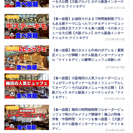
ーを大公開【大阪グルメ】ホテル阪急インターナ
ショナル ナイト＆デイ
2025年12月17日
ディナー
【食べ放題】お値段そのままで時間無制限プラン
もある新テーマになったランチ＆ディナービュッ
フェは焼き立てステーキも食べ放題！その全メニ
ューを大公開【大阪グルメ】ホテル阪急インター
ナショナル ナイト＆デイ
2025年9月13日
ディナー
【食べ放題】桃のタルトも牛肉のポアレも！夏限
定メニューが満載！ホテル阪急インターナショナ
ル「ナイト＆デイ」の豪華ビュッフェ体験レポ
2025年6月18日
ディナー
【食べ放題】大阪梅田の人気フルオーダービュッ
フェがランチもディナーも大きくリニューアルし
てオープン！そのほぼ全メニューを大公開！【大
阪グルメ】ホテル阪急インターナショナル「ナイ
ト＆デイ」
2024年12月21日
ディナー
【食べ放題】梅田の時間無制限フルオーダービュ
ッフェで秋のグルメフェア開催中！極上の和食・
洋食・中国料理・スイーツを食べ放題！【大阪グ
ルメ】ホテル阪急インターナショナル「ナイト＆
デイ」
2024年9月28日