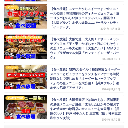
ディナー
【食べ放題】ステーキからスイーツまで全メニュ
ー大公開！時間無制限のディナービュッフェ「ヨ
ーロッパおいしい旅フェスティバル」開催中！
【大阪グルメ】ホテル近鉄ユニバーサル・シティ
「イーポック」
2024年11月16日
ANAクラウンプラザホテル大阪
【食べ放題】大阪で連日大人気！デザート＆ラン
チブッフェ「芋・栗・かぼちゃ・秋のごちそう」
の全メニューを大公開！【大阪グルメ】ANAクラ
ウンプラザホテル大阪「カフェ・イン・ザ・パー
ク」
2024年11月9日
ディナー
【食べ放題】NEWスタイル！種類豊富なオーダー
メニューとビュッフェをランチもディナーも時間
制限なしで楽しめる「オーダー＆ハーフブッフ
ェ」その全メニューを大公開！【兵庫グルメ】都
ホテル尼崎「アゼリア」
2024年11月6日
その他食べ放題
【食べ放題】大阪天満店では味わえない店舗限定
の最強メニューが誕生！改名したばかりの超おす
すめ焼肉食べ放題店の全メニューを大公開！【兵
庫グルメ】神戸 和牛たんじ 三宮店（旧：神戸三宮
和牛タン次郎）
2024年11月2日