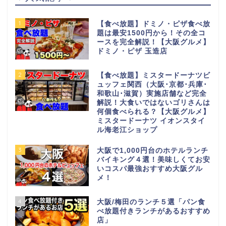
1
【食べ放題】ドミノ・ピザ食べ放
題は最安1500円から！その全コ
ースを完全解説！【大阪グルメ】
ドミノ・ピザ 玉造店
2
【食べ放題】ミスタードーナツビ
ュッフェ関西（大阪･京都･兵庫･
和歌山･滋賀）実施店舗など完全
解説！大食いではないゴリさんは
何個食べられる？【大阪グルメ】
ミスタードーナツ イオンスタイ
ル海老江ショップ
3
大阪で1,000円台のホテルランチ
バイキング４選！美味しくてお安
いコスパ最強おすすめ大阪グル
メ！
4
大阪/梅田のランチ５選「パン食
べ放題付きランチがあるおすすめ
店」