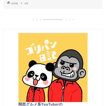
HOME
0年
関西グルメ系YouTuber
の