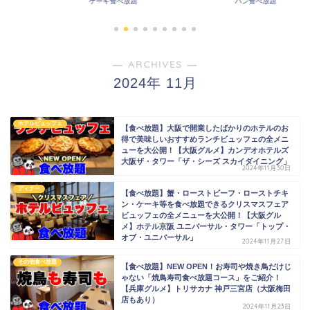
ケーキ食べ放題
パン食べ放題
― ARCHIVES ―
2024年 11月
ホテルビュッフェ
【食べ放題】大阪で開業したばかりのホテルのお
得で美味しいおすすめランチビュッフェの全メニ
ューを大公開！【大阪グルメ】カンデオホテルズ
大阪ザ・タワー「ザ・シーズ スカイダイニング」
2024年11月30日
ディナー
【食べ放題】蟹・ローストビーフ・ローストチキ
ン・ケーキ等を食べ放題できるクリスマスフェア
ビュッフェの全メニューを大公開！【大阪グル
メ】ホテル京阪 ユニバーサル・タワー「トップ・
オブ・ユニバーサル」
2024年11月27日
その他食べ放題
【食べ放題】NEW OPEN！お寿司や焼き鳥だけじ
ゃない「焼鳥寿司食べ放題コース」をご紹介！
【兵庫グルメ】トリサカナ 神戸三宮店（大阪梅田
店もあり）
2024年11月23日