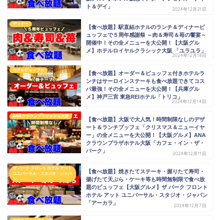
ト＆デイ」
2024年12月21日
ディナー
【食べ放題】駅直結ホテルのランチ＆ディナービ
ュッフェで５周年感謝祭 ～肉＆寿司＆苺の饗宴～
開催中！その全メニューを大公開！【大阪グル
メ】ホテルロイヤルクラシック大阪 「ユラユラ」
2024年12月18日
ホテルビュッフェ
【食べ放題】オーダー＆ビュッフェ付きホテルラ
ンチはサーロインステーキも食べ放題できてコス
パ最強！その全メニューを大公開！【兵庫グル
メ】神戸三宮 東急REIホテル「トリコ」
2024年12月14日
ANAクラウンプラザホテル大阪
【食べ放題】大阪で大人気！時間制限なしのデザ
ート＆ランチブッフェ「クリスマス＆ニューイヤ
ー」の全メニューを大公開！【大阪グルメ】ANA
クラウンプラザホテル大阪「カフェ・イン・ザ・
パーク」
2024年12月11日
ザ パーク フロント ホテル アット
【食べ放題】焼きたてステーキ・握りたて寿司・
ユニバーサル・スタジオ・ジャパ
揚げたて天ぷら・ケーキ等も時間無制限で食べ放
ン
題のビュッフェ【大阪グルメ】ザ パーク フロント
ホテル アット ユニバーサル・スタジオ・ジャパン
「アーカラ」
2024年12月7日