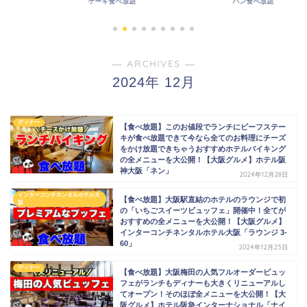
パン食べ放題
その他食べ放題
― ARCHIVES ―
2024年 12月
ディナー
【食べ放題】このお値段でランチにビーフステー
キが食べ放題できて今なら全てのお料理にチーズ
をかけ放題できちゃうおすすめホテルバイキング
の全メニューを大公開！【大阪グルメ】ホテル阪
神大阪「ネン」
2024年12月28日
インターコンチネンタルホテル大
【食べ放題】大阪駅直結のホテルのラウンジで初
阪
の「いちごスイーツビュッフェ」開催中！全てが
おすすめの全メニューを大公開！【大阪グルメ】
インターコンチネンタルホテル大阪「ラウンジ 3-
60」
2024年12月25日
ディナー
【食べ放題】大阪梅田の人気フルオーダービュッ
フェがランチもディナーも大きくリニューアルし
てオープン！そのほぼ全メニューを大公開！【大
阪グルメ】ホテル阪急インターナショナル「ナイ