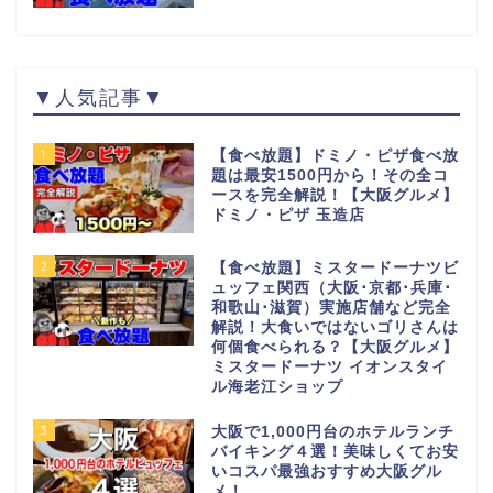
▼人気記事▼
1
【食べ放題】ドミノ・ピザ食べ放
題は最安1500円から！その全コ
ースを完全解説！【大阪グルメ】
ドミノ・ピザ 玉造店
2
【食べ放題】ミスタードーナツビ
ュッフェ関西（大阪･京都･兵庫･
和歌山･滋賀）実施店舗など完全
解説！大食いではないゴリさんは
何個食べられる？【大阪グルメ】
ミスタードーナツ イオンスタイ
ル海老江ショップ
3
大阪で1,000円台のホテルランチ
バイキング４選！美味しくてお安
いコスパ最強おすすめ大阪グル
メ！