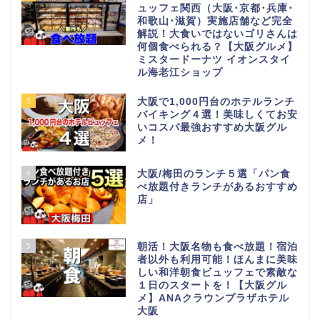
ュッフェ関西（大阪･京都･兵庫･
和歌山･滋賀）実施店舗など完全
解説！大食いではないゴリさんは
何個食べられる？【大阪グルメ】
ミスタードーナツ イオンスタイ
ル海老江ショップ
3
大阪で1,000円台のホテルランチ
バイキング４選！美味しくてお安
いコスパ最強おすすめ大阪グル
メ！
4
大阪/梅田のランチ５選「パン食
べ放題付きランチがあるおすすめ
店」
5
朝活！大阪名物も食べ放題！宿泊
者以外も利用可能！ほんまに美味
しい和洋朝食ビュッフェで素敵な
１日のスタートを！【大阪グル
メ】ANAクラウンプラザホテル
大阪