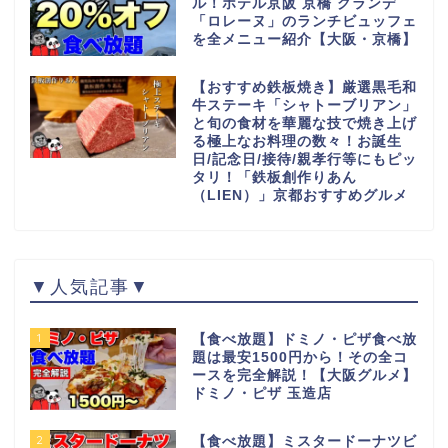
ル！ホテル京阪 京橋 グランデ
「ロレーヌ」のランチビュッフェ
を全メニュー紹介【大阪・京橋】
【おすすめ鉄板焼き】厳選黒毛和
牛ステーキ「シャトーブリアン」
と旬の食材を華麗な技で焼き上げ
る極上なお料理の数々！お誕生
日/記念日/接待/親孝行等にもピッ
タリ！「鉄板創作りあん
（LIEN）」京都おすすめグルメ
▼人気記事▼
1
【食べ放題】ドミノ・ピザ食べ放
題は最安1500円から！その全コ
ースを完全解説！【大阪グルメ】
ドミノ・ピザ 玉造店
2
【食べ放題】ミスタードーナツビ