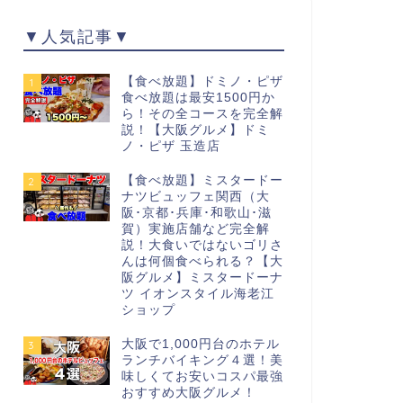
▼人気記事▼
【食べ放題】ドミノ・ピザ
1
食べ放題は最安1500円か
ら！その全コースを完全解
説！【大阪グルメ】ドミ
ノ・ピザ 玉造店
【食べ放題】ミスタードー
2
ナツビュッフェ関西（大
阪･京都･兵庫･和歌山･滋
賀）実施店舗など完全解
説！大食いではないゴリさ
んは何個食べられる？【大
阪グルメ】ミスタードーナ
ツ イオンスタイル海老江
ショップ
大阪で1,000円台のホテル
3
ランチバイキング４選！美
味しくてお安いコスパ最強
おすすめ大阪グルメ！