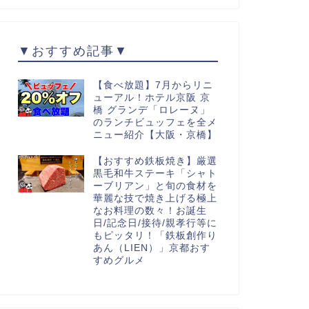
▼おすすめ記事▼
【食べ放題】7月からリニ
ューアル！ホテル京阪 京
橋 グランデ「ロレーヌ」
のランチビュッフェを全メ
ニュー紹介【大阪・京橋】
【おすすめ鉄板焼き】厳選
黒毛和牛ステーキ「シャト
ーブリアン」と旬の食材を
華麗な技で焼き上げる極上
なお料理の数々！お誕生
日/記念日/接待/親孝行等に
もピッタリ！「鉄板創作り
あん（LIEN）」京都おす
すめグルメ