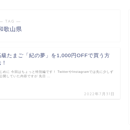
― TAG ―
和歌山県
高級たまご「紀の夢」を1,000円OFFで買う方
法！
じめに 今回はちょっと特別編です！ TwitterやInstagramでは先に少しず
公開していた内容ですが 先日 …
2022年7月31日