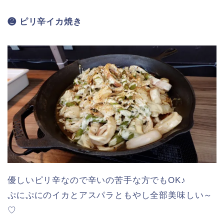
❷ ピリ辛イカ焼き
優しいピリ辛なので辛いの苦手な方でもOK♪
ぷにぷにのイカとアスパラともやし全部美味しい～
♡