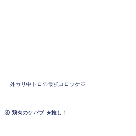
外カリ中トロの最強コロッケ♡
④ 鶏肉のケバブ ★推し！