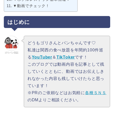
▼動画でチェック！
はじめに
どうもゴリさんとパンちゃんです♡
私達は関西の食べ放題を年間約100件巡
ゴリパン日記
る
YouTuber
＆
TikToker
です！
このブログでは動画内容を記事として残
していくとともに、動画ではお伝えしき
れなかった内容も残していけたらと思っ
ています！
※PRのご依頼などはお気軽に
各種ＳＮＳ
のDMよりご相談ください。