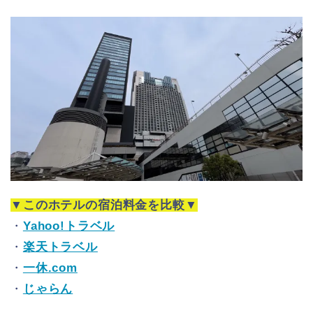
▼このホテルの宿泊料金を比較▼
・
Yahoo!トラベル
・
楽天トラベル
・
一休.com
・
じゃらん