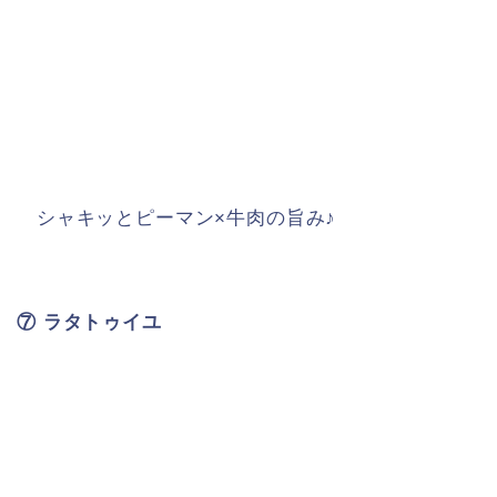
シャキッとピーマン×牛肉の旨み♪
⑦ ラタトゥイユ