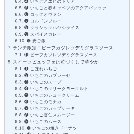
❹ いちごとエビのドリア
❺ いちごと春キャベツのアクアパッツァ
❻ コックオヴァン
❼ コルドンブルー
❽ クラシックハヤシライス
❾ スパイスカレー
➓ 麦ご飯
ランチ限定！ビーフカツレツデミグラスソース
⓫ ビーフカツレツデミグラスソース
スイーツビュッフェは苺づくしで華やか
❶ こぼれいちご
❷ いちごのカプレーゼ
❸ いちごのスープ
❹ いちごのグリークヨーグルト
❺ いちごのシュークリーム
❻ いちごのモナカ
❼ いちごのカップケーキ
❽ いちご杏仁スムージー
❾ いちごのムース
➓ いちごの焼きドーナツ