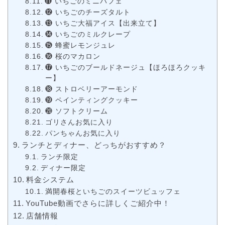
⓫ いちごのミニパフェ
⓬ いちごのチーズタルト
⓭ いちご大福アイス【出来立て】
⓮ いちごのミルクレープ
⓯ 蜂蜜レモンジュレ
⓰ 桜のマカロン
⓱ いちごのブールドネージュ【ほろほろクッキ
ー】
⓲ ストロベリーアーモンド
⓳ ペインティングクッキー
⓴ ソフトクリーム
ゴリさんお気に入り
パンちゃんお気に入り
ランチとディナー、どっちがおすすめ？
ランチ限定
ディナー限定
料金システム
満開春桜といちごのスイーツビュッフェ
YouTube動画でさらに詳しくご紹介中！
店舗情報