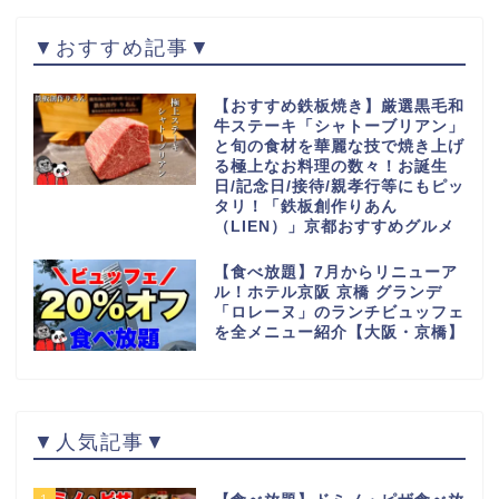
▼おすすめ記事▼
【おすすめ鉄板焼き】厳選黒毛和
牛ステーキ「シャトーブリアン」
と旬の食材を華麗な技で焼き上げ
る極上なお料理の数々！お誕生
日/記念日/接待/親孝行等にもピッ
タリ！「鉄板創作りあん
（LIEN）」京都おすすめグルメ
【食べ放題】7月からリニューア
ル！ホテル京阪 京橋 グランデ
「ロレーヌ」のランチビュッフェ
を全メニュー紹介【大阪・京橋】
▼人気記事▼
1