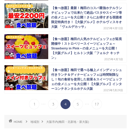
ホテルヴィスキオ大阪
【食べ放題】最新！梅田のコスパ最強ホテルラン
チビュッフェで出来たて絶品パスタやスイーツ等
の全メニューを大公開！さらにお得すぎる視聴者
限定特典付き！【大阪グルメ】ホテルヴィスキオ
大阪 「ヴェルデカッサ」
2025年4月12日
カフェタイム
【食べ放題】梅田の人気ホテルビュッフェが延長
開催中！ストロベリースイーツビュッフェ～
Strawberry in Pink～の全メニューを大公開！
【大阪グルメ】ヒルトン大阪「フォルク キッチ
ン」
2025年4月5日
インターコンチネンタルホテル大
【食べ放題】梅田で選べる極上メインディッシュ
阪
付きランチ＆ディナービュッフェは時間制限な
し！旬の食材を使用した前菜＆スイーツビュッフ
ェの全メニューを大公開！【大阪グルメ】インタ
ーコンチネンタルホテル大阪
2025年3月29日
...
...
1
3
4
5
17
HOME
地域別
大阪市内(梅田・北新地・新大阪)