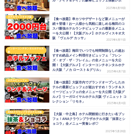
ル「ナイト＆デイ」の豪華ビュッフェ体験レポ
2025年6月18日
ホテルヴィスキオ大阪
【食べ放題】串カツやデザートなど新メニューが
続々登場！お一人様から気軽に楽しめる梅田のコ
スパ最強ホテルランチビュッフェの最新全メニュ
ーを大公開！【大阪グルメ】ホテルヴィスキオ大
阪 「ヴェルデ カッサ」
2025年6月11日
インターコンチネンタルホテル大
【食べ放題】梅田でいつでも時間制限なしの超お
阪
すすめ絶品メイン料理付きビュッフェ「フレン
ズ・オブ・ザ・フレイム」の全メニューを大公
開！【大阪グルメ】インターコンチネンタルホテ
ル大阪「ノカ ロースト＆グリル」
2025年6月7日
ホテルビュッフェ
【食べ放題】大阪市内でグランドオープンしたホ
テルの最新ビュッフェが超おすすめ！ランチ＆ス
イーツビュッフェの全メニューを大公開【大阪グ
ルメ】リーガロイヤルホテル大阪 ヴィニェット コ
レクション「リモネ」
2025年6月4日
ANAクラウンプラザホテル大阪
【大阪・中之島】ホテル閉館前に行きたい名ブッ
フェ！ANAクラウンプラザホテル大阪「抹茶とシ
ョコラ」全メニュー実食レポ♡
2025年5月28日