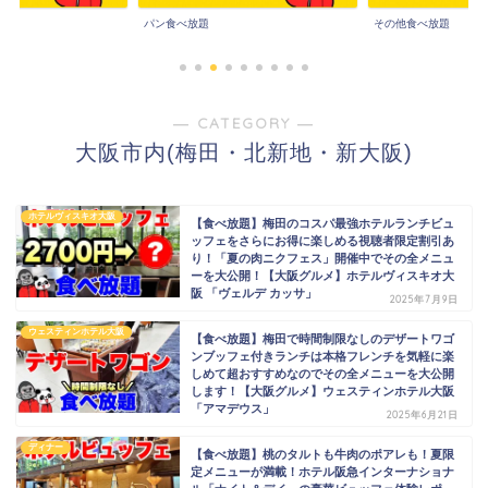
パン食べ放題
その他食べ放題
― CATEGORY ―
大阪市内(梅田・北新地・新大阪)
ホテルヴィスキオ大阪
【食べ放題】梅田のコスパ最強ホテルランチビュ
ッフェをさらにお得に楽しめる視聴者限定割引あ
り！「夏の肉ニクフェス」開催中でその全メニュ
ーを大公開！【大阪グルメ】ホテルヴィスキオ大
阪 「ヴェルデ カッサ」
2025年7月9日
ウェスティンホテル大阪
【食べ放題】梅田で時間制限なしのデザートワゴ
ンブッフェ付きランチは本格フレンチを気軽に楽
しめて超おすすめなのでその全メニューを大公開
します！【大阪グルメ】ウェスティンホテル大阪
「アマデウス」
2025年6月21日
ディナー
【食べ放題】桃のタルトも牛肉のポアレも！夏限
定メニューが満載！ホテル阪急インターナショナ