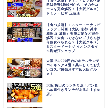
【食べ放題】ドミノ・ピザ食べ放
題は最安1500円から！その全コ
ースを完全解説！【大阪グルメ】
ドミノ・ピザ 玉造店
2
【食べ放題】ミスタードーナツビ
ュッフェ関西（大阪･京都･兵庫･
和歌山･滋賀）実施店舗など完全
解説！大食いではないゴリさんは
何個食べられる？【大阪グルメ】
ミスタードーナツ イオンスタイ
ル海老江ショップ
3
大阪で1,000円台のホテルランチ
バイキング４選！美味しくてお安
いコスパ最強おすすめ大阪グル
メ！
4
大阪/梅田のランチ５選「パン食
べ放題付きランチがあるおすすめ
店」