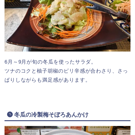
6月～9月が旬の冬瓜を使ったサラダ。
ツナのコクと柚子胡椒のピリ辛感が合わさり、さっ
ぱりしながらも満足感があります。
❺ 冬瓜の冷製梅そぼろあんかけ