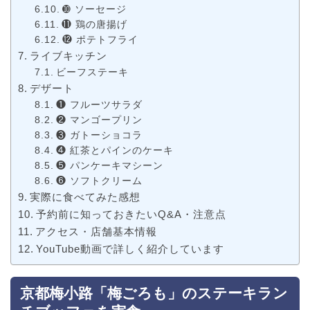
➓ ソーセージ
⓫ 鶏の唐揚げ
⓬ ポテトフライ
ライブキッチン
ビーフステーキ
デザート
❶ フルーツサラダ
❷ マンゴープリン
❸ ガトーショコラ
❹ 紅茶とパインのケーキ
❺ パンケーキマシーン
❻ ソフトクリーム
実際に食べてみた感想
予約前に知っておきたいQ&A・注意点
アクセス・店舗基本情報
YouTube動画で詳しく紹介しています
京都梅小路「梅ごろも」のステーキラン