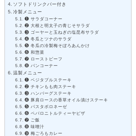
ソフトドリンクバー付き
冷製メニュー
❶ サラダコーナー
❷ 大根と明太子の青じそサラダ
❸ ゴーヤーと玉ねぎの塩昆布サラダ
❹ 冬瓜とツナのサラダ
❺ 冬瓜の冷製梅そぼろあんかけ
❻ 和惣菜
❼ ローストビーフ
❽ パンコーナー
温製メニュー
❶ ベジタブルステーキ
❷ チキンもも肉ステーキ
❸ ハンバーグステーキ
❹ 豚肩ロースの香草オイル漬けステーキ
❺ パスタボロネーゼ
❻ ペパロニトルティーヤピザ
❼ ご飯
❽ 味噌汁
❾ 梅ごろもカレー