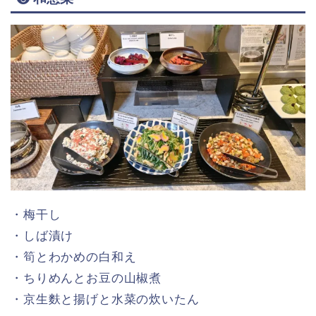
・梅干し
・しば漬け
・筍とわかめの白和え
・ちりめんとお豆の山椒煮
・京生麩と揚げと水菜の炊いたん