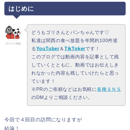
はじめに
どうもゴリさんとパンちゃんです♡
私達は関西の食べ放題を年間約100件巡
ゴリパン日記
る
YouTuber
＆
TikToker
です！
このブログでは動画内容を記事として残
していくとともに、動画ではお伝えしき
れなかった内容も残していけたらと思っ
ています！
※PRのご依頼などはお気軽に
各種ＳＮＳ
のDMよりご相談ください。
今回で４回目の訪問になりますが
結論！