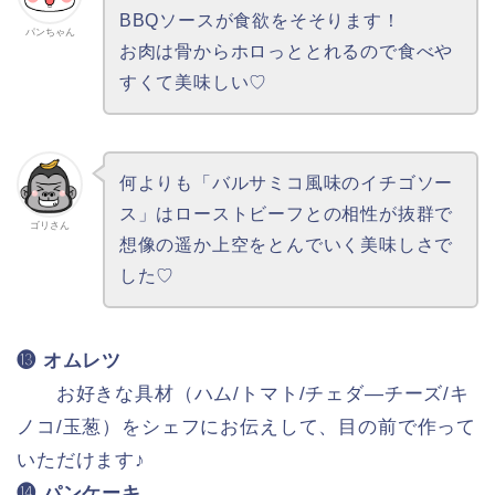
BBQソースが食欲をそそります！
パンちゃん
お肉は骨からホロっととれるので食べや
すくて美味しい♡
何よりも「バルサミコ風味のイチゴソー
ス」はローストビーフとの相性が抜群で
ゴリさん
想像の遥か上空をとんでいく美味しさで
した♡
⓭ オムレツ
お好きな具材（ハム/トマト/チェダ―チーズ/キ
ノコ/玉葱）をシェフにお伝えして、目の前で作って
いただけます♪
⓮ パンケーキ