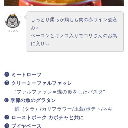
しっとり柔らか鶏もも肉の赤ワイン煮込
み♪
ゴリさん
ベーコンとキノコ入りでゴリさんのお気
に入り♡
❹ ミートローフ
❺ クリーミーファルファッレ
“ファルファッレ＝蝶の形をしたパスタ”
➏ 季節の魚のグラタン
鱈（タラ）/カリフラワー/玉葱/ポテト/ネギ
❼ ローストポーク カボチャと共に
❽ ブイヤベース