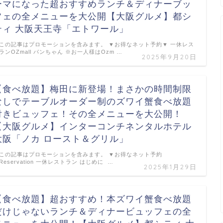
ーマになった超おすすめランチ＆ディナーブッ
フェの全メニューを大公開【大阪グルメ】都シ
ティ 大阪天王寺「エトワール」
この記事はプロモーションを含みます。 ▼お得なネット予約▼ 一休レス
ランOZmall パンちゃん ※お一人様はOzm …
2025年9月20日
【食べ放題】梅田に新登場！まさかの時間制限
なしでテーブルオーダー制のズワイ蟹食べ放題
付きビュッフェ！その全メニューを大公開！
【大阪グルメ】インターコンチネンタルホテル
大阪「ノカ ロースト＆グリル」
この記事はプロモーションを含みます。 ▼お得なネット予約
Reservation 一休レストラン はじめに …
2025年1月29日
【食べ放題】超おすすめ！本ズワイ蟹食べ放題
だけじゃないランチ＆ディナービュッフェの全