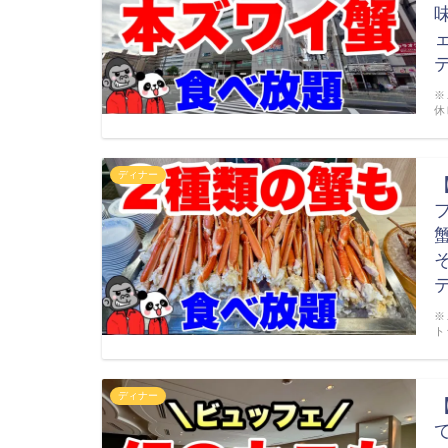
※
休
ディナー
※
ト
ディナー