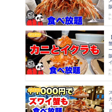
※
レ
ディナー
※
た
ディナー