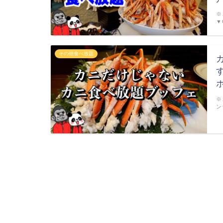
※
▼
その他食べ放題
※
ン