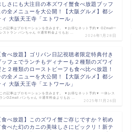
味しさにも大注目の本ズワイ蟹食べ放題ブッフ
ェの全メニューを大公開！【大阪グルメ】都シ
ティ 大阪天王寺「エトワール」
この記事はプロモーションを含みます。 ▼お得なネット予約▼ OZmall一
レストラン パンちゃん ※通常料金よりもお …
2026年1月28日
【食べ放題】ゴリパン日記視聴者限定特典付き
ブッフェでランチもディナーも２種類のズワイ
蟹と２種類のローストビーフも食べ比べ放題！
その全メニューを大公開！【大阪グルメ】都シ
ティ 大阪天王寺「エトワール」
この記事はプロモーションを含みます。 ▼お得なネット予約▼ 一休レス
ランOZmall パンちゃん ※通常料金よりもお …
2025年11月26日
【食べ放題】このズワイ蟹ご存じですか？初め
て食べた幻のカニの美味しさにビックリ！新テ