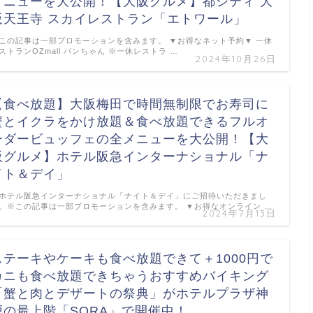
メニューを大公開！【大阪グルメ】都シティ 大
阪天王寺 スカイレストラン「エトワール」
この記事は一部プロモーションを含みます。 ▼お得なネット予約▼ 一休
ストランOZmall パンちゃん ※一休レストラ …
2024年10月26日
【食べ放題】大阪梅田で時間無制限でお寿司に
蟹とイクラをかけ放題＆食べ放題できるフルオ
ーダービュッフェの全メニューを大公開！【大
阪グルメ】ホテル阪急インターナショナル「ナ
イト＆デイ」
ホテル阪急インターナショナル「ナイト＆デイ」にご招待いただきまし
。※この記事は一部プロモーションを含みます。 ▼お得なオンライン …
2024年7月13日
ステーキやケーキも食べ放題できて＋1000円で
カニも食べ放題できちゃうおすすめバイキング
「蟹と肉とデザートの祭典」がホテルプラザ神
戸の最上階「SORA」で開催中！