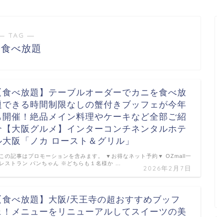
― TAG ―
蟹食べ放題
【食べ放題】テーブルオーダーでカニを食べ放
題できる時間制限なしの蟹付きブッフェが今年
も開催！絶品メイン料理やケーキなど全部ご紹
介【大阪グルメ】インターコンチネンタルホテ
ル大阪「ノカ ロースト＆グリル」
この記事はプロモーションを含みます。 ▼お得なネット予約▼ OZmall一
レストラン パンちゃん ※どちらも１名様か …
2026年2月7日
【食べ放題】大阪/天王寺の超おすすめブッフ
ェ！メニューをリニューアルしてスイーツの美