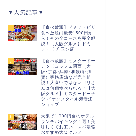
▼人気記事▼
【食べ放題】ドミノ・ピザ
1
食べ放題は最安1500円か
ら！その全コースを完全解
説！【大阪グルメ】ドミ
ノ・ピザ 玉造店
【食べ放題】ミスタードー
2
ナツビュッフェ関西（大
阪･京都･兵庫･和歌山･滋
賀）実施店舗など完全解
説！大食いではないゴリさ
んは何個食べられる？【大
阪グルメ】ミスタードーナ
ツ イオンスタイル海老江
ショップ
大阪で1,000円台のホテル
3
ランチバイキング４選！美
味しくてお安いコスパ最強
おすすめ大阪グルメ！