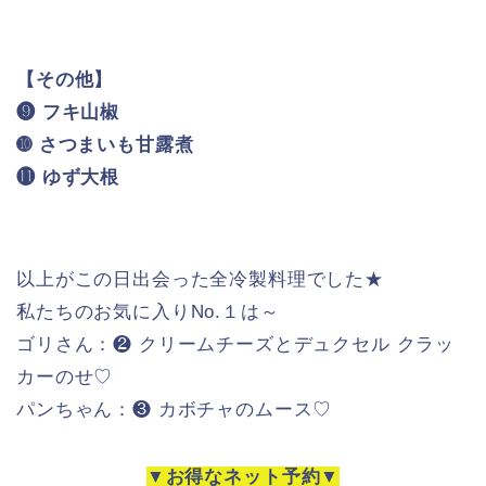
【その他】
❾ フキ山椒
➓ さつまいも甘露煮
⓫ ゆず大根
以上がこの日出会った全冷製料理でした★
私たちのお気に入りNo.１は～
ゴリさん：❷ クリームチーズとデュクセル クラッ
カーのせ♡
パンちゃん：❸ カボチャのムース♡
▼
お得なネット予約
▼