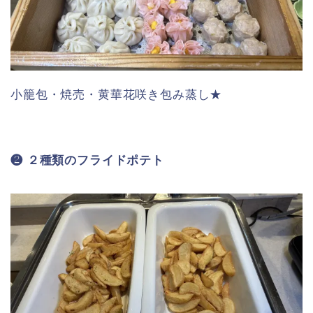
小籠包・焼売・黄華花咲き包み蒸し★
❷ ２種類のフライドポテト