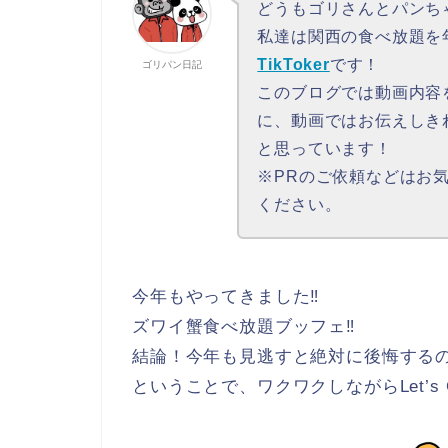
どうもゴリさんとパンち
私達は関西の食べ放題を年
TikToker
です！
ゴリパン日記
このブログでは動画内容
に、動画ではお伝えしき
と思っています！
※PRのご依頼などはお
ください。
今年もやってきました‼
ズワイ蟹食べ放題ブッフェ‼
結論！今年も見逃すと絶対に後悔する
ということで、ワクワクしながらLet’s 