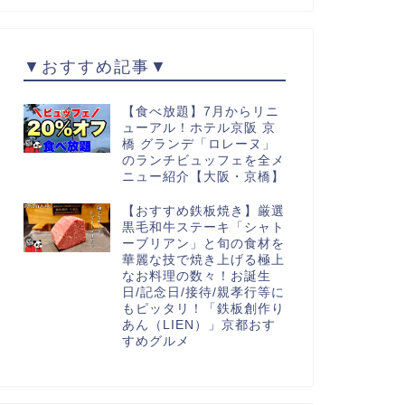
▼おすすめ記事▼
【食べ放題】7月からリニ
ューアル！ホテル京阪 京
橋 グランデ「ロレーヌ」
のランチビュッフェを全メ
ニュー紹介【大阪・京橋】
【おすすめ鉄板焼き】厳選
黒毛和牛ステーキ「シャト
ーブリアン」と旬の食材を
華麗な技で焼き上げる極上
なお料理の数々！お誕生
日/記念日/接待/親孝行等に
もピッタリ！「鉄板創作り
あん（LIEN）」京都おす
すめグルメ