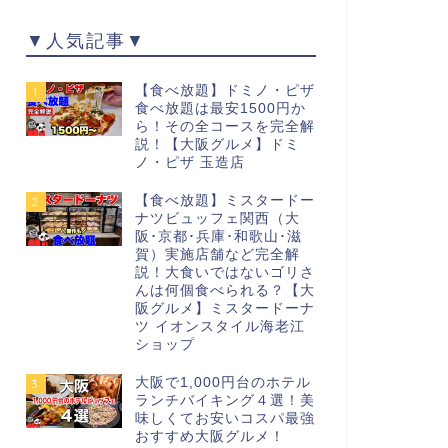
▼人気記事▼
【食べ放題】ドミノ・ピザ
1
食べ放題は最安1500円か
ら！その全コースを完全解
説！【大阪グルメ】ドミ
ノ・ピザ 玉造店
【食べ放題】ミスタードー
2
ナツビュッフェ関西（大
阪･京都･兵庫･和歌山･滋
賀）実施店舗など完全解
説！大食いではないゴリさ
んは何個食べられる？【大
阪グルメ】ミスタードーナ
ツ イオンスタイル海老江
ショップ
大阪で1,000円台のホテル
3
ランチバイキング４選！美
味しくてお安いコスパ最強
おすすめ大阪グルメ！