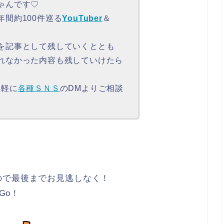
ゃんです♡
間約100件巡る
YouTuber
＆
を記事として残していくととも
れなかった内容も残していけたら
気軽に
各種ＳＮＳ
のDMよりご相談
ので最後までお見逃しなく！
Go！