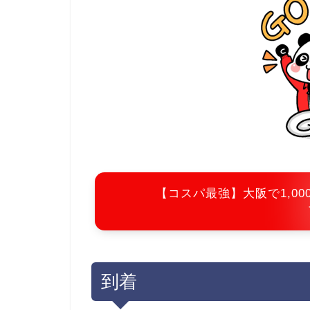
【コスパ最強】大阪で1,0
到着