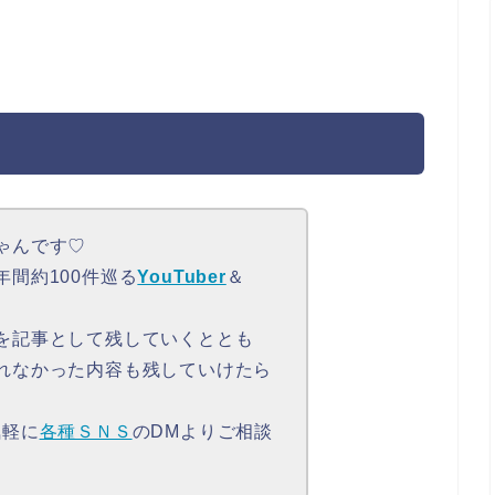
ゃんです♡
間約100件巡る
YouTuber
＆
を記事として残していくととも
れなかった内容も残していけたら
気軽に
各種ＳＮＳ
のDMよりご相談