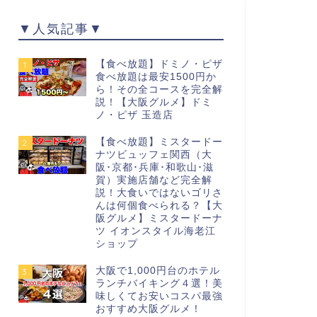
▼人気記事▼
【食べ放題】ドミノ・ピザ
1
食べ放題は最安1500円か
ら！その全コースを完全解
説！【大阪グルメ】ドミ
ノ・ピザ 玉造店
【食べ放題】ミスタードー
2
ナツビュッフェ関西（大
阪･京都･兵庫･和歌山･滋
賀）実施店舗など完全解
説！大食いではないゴリさ
んは何個食べられる？【大
阪グルメ】ミスタードーナ
ツ イオンスタイル海老江
ショップ
大阪で1,000円台のホテル
3
ランチバイキング４選！美
味しくてお安いコスパ最強
おすすめ大阪グルメ！