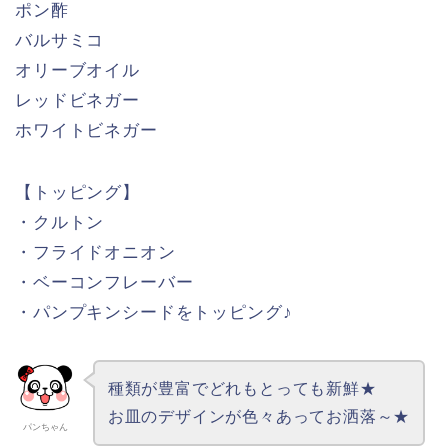
① 彩り豊かなフレッシュサラダ
② レッドオニオン
③ 豆苗
④ きゅうり
⑤ 紅芯大根
⑥ 海藻サラダ
・わかめ・白きくらげ・こんにゃく寒天・昆布茎わ
かめ・赤つのまた
⑦ コーン
⑧ プチトマト
【この日のドレッシング】
・日向夏