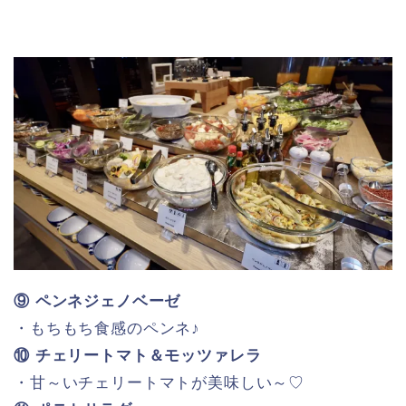
・青じそ
・サウザンドアイランド
醤油
ポン酢
バルサミコ
オリーブオイル
レッドビネガー
ホワイトビネガー
【トッピング】
・クルトン
・フライドオニオン
・ベーコンフレーバー
・パンプキンシードをトッピング♪