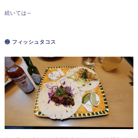
・ちょうどいい感じに体があたたまるスパイス感★
・ターメリックバターライスもいい感じ♪
大きなチキンコンフィは骨付きですが、
低温調理で身がホロホロなので食べやす
ゴリさん
くて、ものすご～く美味しいです♡
スタッフさんの間でも人気なのがとって
もよくわかる美味しさ♡
続いては～
❷ フィッシュタコス