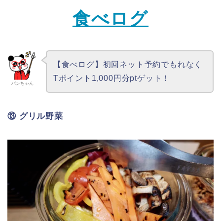
⑨ ペンネジェノベーゼ
・もちもち食感のペンネ♪
⑩ チェリートマト＆モッツァレラ
・甘～いチェリートマトが美味しい～♡
⑪ ポテトサラダ
・なめらかな口あたりにゴロゴロポテト★
⑫ シーフードマリネ
・イカ/エビ/オリーブ/ブロッコリー/パプリカ等
このグループのお気に入りは
・ゴリさん「
⑩ チェリートマト＆モッツァレラ
」
・パンちゃん「
⑫ シーフードマリネ
」
▼お得なオンライン予約▼