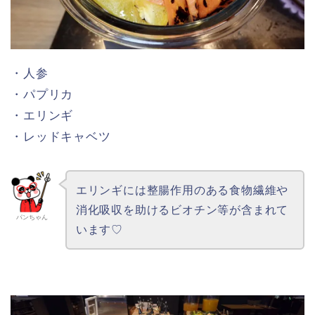
OZmall
ホットペッパー
食べログ
【食べログ】初回ネット予約でもれなく
Tポイント1,000円分ptゲット！
パンちゃん
⑬ グリル野菜