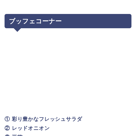
お好みでライム・ハバネロ・タバスコなどどうぞ♪
メイン料理をシェアするのもGood～
(*’▽’)b
ゴリさん