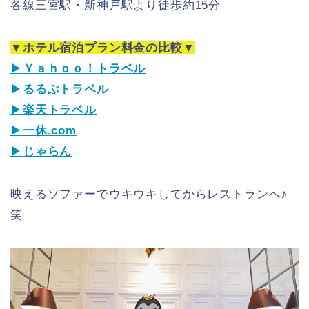
各線三宮駅・新神戸駅より徒歩約15分
▼ホテル宿泊プラン料金の比較▼
▶
Ｙａｈｏｏ！トラベル
▶
るるぶトラベル
▶
楽天トラベル
▶
一休.com
▶
じゃらん
映えるソファーでウキウキしてからレストランへ♪
笑