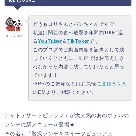
どうもゴリさんとパンちゃんです♡
私達は関西の食べ放題を年間約100件巡
ゴリパン日記
る
YouTuber
＆
TikToker
です！
このブログでは動画内容を記事として残
していくとともに、動画ではお伝えしき
れなかった内容も残していけたらと思っ
ています！
※PRのご依頼などはお気軽に
各種ＳＮＳ
のDMよりご相談ください。
ナイトデザートビュッフェが大人気のあのホテルの
ランチに新メニューが登場★
その名も「贅沢ランチ＆スイーツビュッフェ」