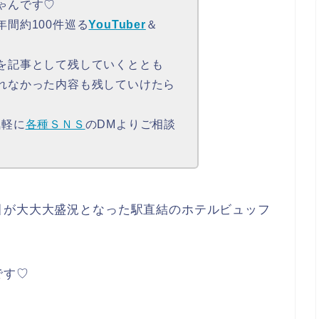
ゃんです♡
間約100件巡る
YouTuber
＆
を記事として残していくととも
れなかった内容も残していけたら
気軽に
各種ＳＮＳ
のDMよりご相談
引が大大大盛況となった駅直結のホテルビュッフ
です♡