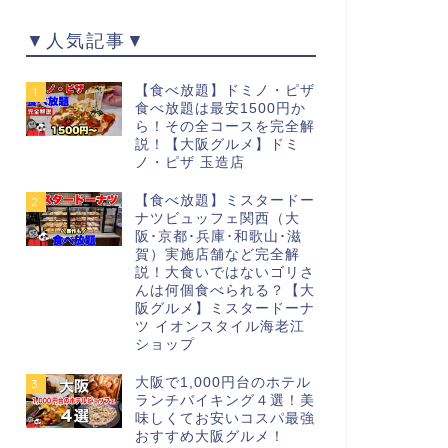
▼人気記事▼
【食べ放題】ドミノ・ピザ
1
食べ放題は最安1500円か
ら！その全コースを完全解
説！【大阪グルメ】ドミ
ノ・ピザ 玉造店
【食べ放題】ミスタードー
2
ナツビュッフェ関西（大
阪･京都･兵庫･和歌山･滋
賀）実施店舗など完全解
説！大食いではないゴリさ
んは何個食べられる？【大
阪グルメ】ミスタードーナ
ツ イオンスタイル海老江
ショップ
大阪で1,000円台のホテル
3
ランチバイキング４選！美
味しくてお安いコスパ最強
おすすめ大阪グルメ！