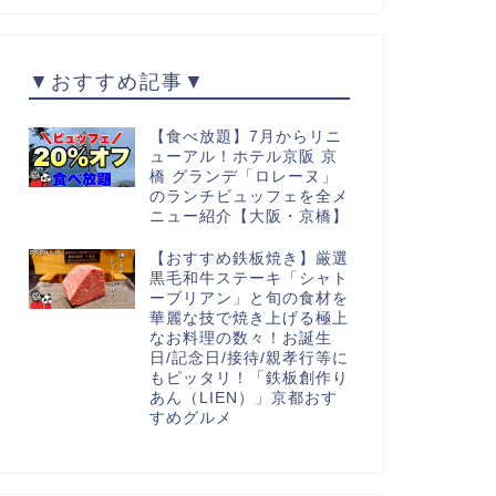
▼おすすめ記事▼
【食べ放題】7月からリニ
ューアル！ホテル京阪 京
橋 グランデ「ロレーヌ」
のランチビュッフェを全メ
ニュー紹介【大阪・京橋】
【おすすめ鉄板焼き】厳選
黒毛和牛ステーキ「シャト
ーブリアン」と旬の食材を
華麗な技で焼き上げる極上
なお料理の数々！お誕生
日/記念日/接待/親孝行等に
もピッタリ！「鉄板創作り
あん（LIEN）」京都おす
すめグルメ