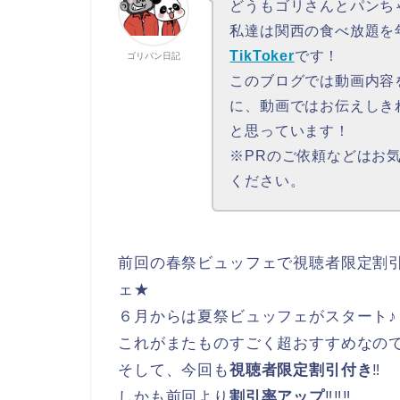
どうもゴリさんとパンち
私達は関西の食べ放題を年
TikToker
です！
ゴリパン日記
このブログでは動画内容
に、動画ではお伝えしき
と思っています！
※PRのご依頼などはお
ください。
前回の春祭ビュッフェで視聴者限定割
ェ★
６月からは夏祭ビュッフェがスタート♪
これがまたものすごく超おすすめなの
そして、今回も
視聴者限定割引付き
‼
しかも前回より
割引率アップ
‼‼‼